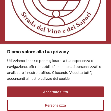
Colli dei Longobardi Strada del Vino e dei Sapori
Diamo valore alla tua privacy
Via Tommaseo, 2/a 25128 Brescia (BS)
Tel. +39 0308360883
Utilizziamo i cookie per migliorare la tua esperienza di
E-mail: info@stradadelvinocollideilongobardi.it
navigazione, offrirti pubblicità o contenuti personalizzati e
Pec: sdvcollideilongobardi@pec.it
analizzare il nostro traffico. Cliccando “Accetta tutti”,
Cod. Fisc. e P. IVA 03602300174
acconsenti al nostro utilizzo dei cookie.
Codice REA: BS521883
Accettare tutto
Personalizza