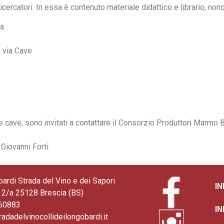
icercatori. In essa è contenuto materiale didattico e librario, non
a
 via Cave
le cave, sono invitati a contattare il Consorzio Produttori Marmo 
 Giovanni Forti
bardi Strada del Vino e dei Sapori
I
2/a 25128 Brescia (BS)
360883
I
radadelvinocollideilongobardi.it