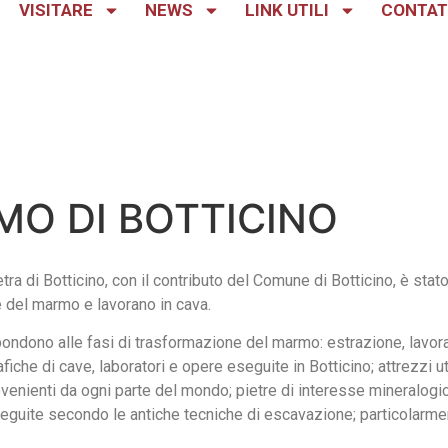
VISITARE
NEWS
LINK UTILI
CONTAT
O DI BOTTICINO
etra di Botticino, con il contributo del Comune di Botticino, è st
e del marmo e lavorano in cava.
spondono alle fasi di trasformazione del marmo: estrazione, lavor
iche di cave, laboratori e opere eseguite in Botticino; attrezzi uti
venienti da ogni parte del mondo; pietre di interesse mineralogico
eseguite secondo le antiche tecniche di escavazione; particolarmen