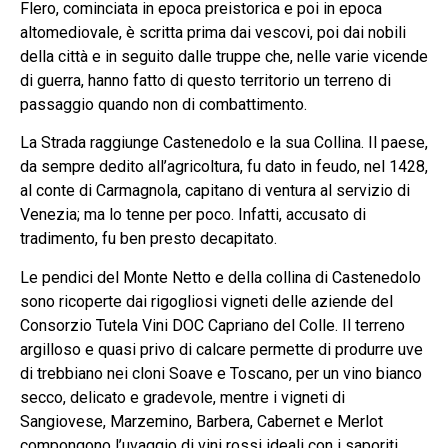
Flero, cominciata in epoca preistorica e poi in epoca
altomediovale, è scritta prima dai vescovi, poi dai nobili
della città e in seguito dalle truppe che, nelle varie vicende
di guerra, hanno fatto di questo territorio un terreno di
passaggio quando non di combattimento.
La Strada raggiunge Castenedolo e la sua Collina. Il paese,
da sempre dedito all’agricoltura, fu dato in feudo, nel 1428,
al conte di Carmagnola, capitano di ventura al servizio di
Venezia; ma lo tenne per poco. Infatti, accusato di
tradimento, fu ben presto decapitato.
Le pendici del Monte Netto e della collina di Castenedolo
sono ricoperte dai rigogliosi vigneti delle aziende del
Consorzio Tutela Vini DOC Capriano del Colle. Il terreno
argilloso e quasi privo di calcare permette di produrre uve
di trebbiano nei cloni Soave e Toscano, per un vino bianco
secco, delicato e gradevole, mentre i vigneti di
Sangiovese, Marzemino, Barbera, Cabernet e Merlot
compongono l’uvaggio di vini rossi ideali con i saporiti