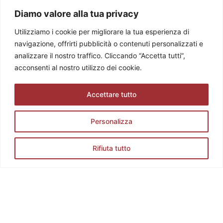
Diamo valore alla tua privacy
Colli dei Longobardi Strada del Vino e dei Sapori
Utilizziamo i cookie per migliorare la tua esperienza di
Via Tommaseo, 2/a 25128 Brescia (BS)
navigazione, offrirti pubblicità o contenuti personalizzati e
Tel. +39 0308360883
analizzare il nostro traffico. Cliccando “Accetta tutti”,
E-mail: info@stradadelvinocollideilongobardi.it
acconsenti al nostro utilizzo dei cookie.
Pec: sdvcollideilongobardi@pec.it
Cod. Fisc. e P. IVA 03602300174
Codice REA: BS521883
Accettare tutto
Personalizza
Rifiuta tutto