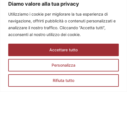
Via Tommaseo, 2/a 25128 Brescia (BS)
Diamo valore alla tua privacy
Tel. +39 0308360883
Utilizziamo i cookie per migliorare la tua esperienza di
E-mail: info@stradadelvinocollideilongobardi.it
navigazione, offrirti pubblicità o contenuti personalizzati e
Pec: sdvcollideilongobardi@pec.it
analizzare il nostro traffico. Cliccando “Accetta tutti”,
Cod. Fisc. e P. IVA 03602300174
acconsenti al nostro utilizzo dei cookie.
Codice REA: BS521883
Accettare tutto
Personalizza
Rifiuta tutto