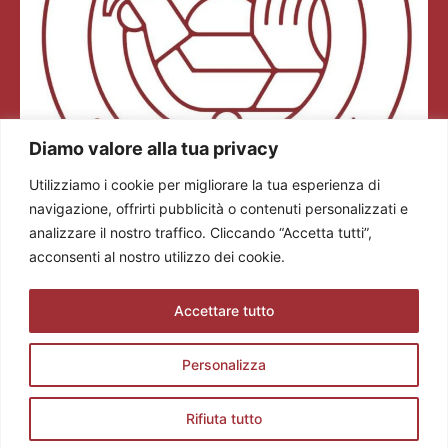
Diamo valore alla tua privacy
Utilizziamo i cookie per migliorare la tua esperienza di
navigazione, offrirti pubblicità o contenuti personalizzati e
analizzare il nostro traffico. Cliccando “Accetta tutti”,
acconsenti al nostro utilizzo dei cookie.
Colli dei Longobardi Strada del Vino e dei Sapori
Via Tommaseo, 2/a 25128 Brescia (BS)
Accettare tutto
Tel. +39 0308360883
E-mail: info@stradadelvinocollideilongobardi.it
Pec: sdvcollideilongobardi@pec.it
Personalizza
Cod. Fisc. e P. IVA 03602300174
Codice REA: BS521883
Rifiuta tutto