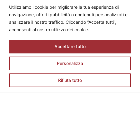
Tel. +39 0308360883
Utilizziamo i cookie per migliorare la tua esperienza di
E-mail: info@stradadelvinocollideilongobardi.it
navigazione, offrirti pubblicità o contenuti personalizzati e
Pec: sdvcollideilongobardi@pec.it
analizzare il nostro traffico. Cliccando “Accetta tutti”,
Cod. Fisc. e P. IVA 03602300174
acconsenti al nostro utilizzo dei cookie.
Codice REA: BS521883
Accettare tutto
Personalizza
Rifiuta tutto