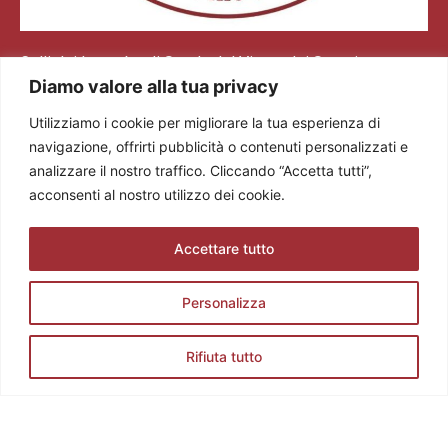
Colli dei Longobardi Strada del Vino e dei Sapori
Diamo valore alla tua privacy
Via Tommaseo, 2/a 25128 Brescia (BS)
Tel. +39 0308360883
Utilizziamo i cookie per migliorare la tua esperienza di
E-mail: info@stradadelvinocollideilongobardi.it
navigazione, offrirti pubblicità o contenuti personalizzati e
Pec: sdvcollideilongobardi@pec.it
analizzare il nostro traffico. Cliccando “Accetta tutti”,
Cod. Fisc. e P. IVA 03602300174
acconsenti al nostro utilizzo dei cookie.
Codice REA: BS521883
Accettare tutto
Personalizza
Rifiuta tutto