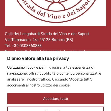
Colli dei Longobardi Strada del Vino e dei Sapori
Via Tommaseo, 2/a 25128 Brescia (BS)
Tel. +39 0308360883
E-mail: info@stradadelvinocollideilongobardi.it
Pec: sdvcollideilongobardi@pec.it
Diamo valore alla tua privacy
Cod. Fisc. e P. IVA 03602300174
Utilizziamo i cookie per migliorare la tua esperienza di
Codice REA: BS521883
navigazione, offrirti pubblicità o contenuti personalizzati e
analizzare il nostro traffico. Cliccando “Accetta tutti”,
acconsenti al nostro utilizzo dei cookie.
Accettare tutto