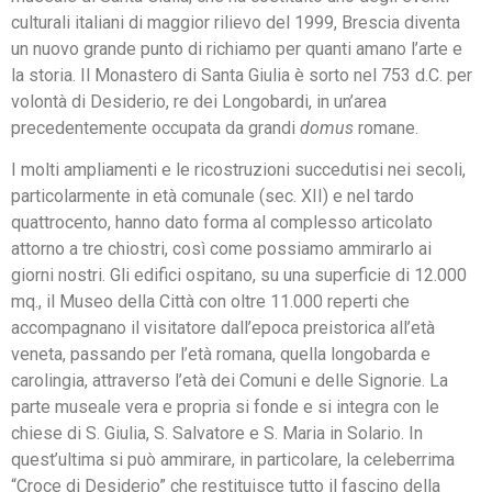
culturali italiani di maggior rilievo del 1999, Brescia diventa
un nuovo grande punto di richiamo per quanti amano l’arte e
la storia. Il Monastero di Santa Giulia è sorto nel 753 d.C. per
volontà di Desiderio, re dei Longobardi, in un’area
precedentemente occupata da grandi
domus
romane.
I molti ampliamenti e le ricostruzioni succedutisi nei secoli,
particolarmente in età comunale (sec. XII) e nel tardo
quattrocento, hanno dato forma al complesso articolato
attorno a tre chiostri, così come possiamo ammirarlo ai
giorni nostri. Gli edifici ospitano, su una superficie di 12.000
mq., il Museo della Città con oltre 11.000 reperti che
accompagnano il visitatore dall’epoca preistorica all’età
veneta, passando per l’età romana, quella longobarda e
carolingia, attraverso l’età dei Comuni e delle Signorie. La
parte museale vera e propria si fonde e si integra con le
chiese di S. Giulia, S. Salvatore e S. Maria in Solario. In
quest’ultima si può ammirare, in particolare, la celeberrima
“Croce di Desiderio” che restituisce tutto il fascino della