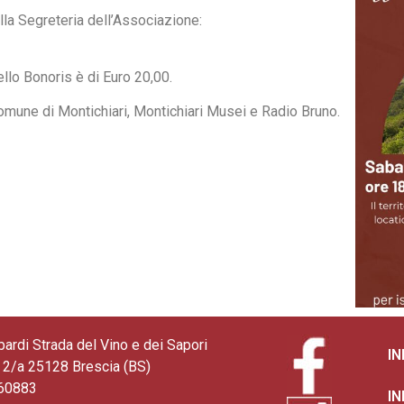
lla Segreteria dell’Associazione:
ello Bonoris è di Euro 20,00.
omune di Montichiari, Montichiari Musei e Radio Bruno.
bardi Strada del Vino e dei Sapori
I
2/a 25128 Brescia (BS)
360883
I