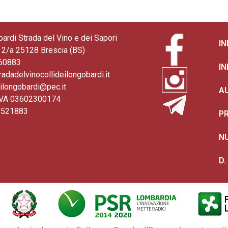
bardi Strada del Vino e dei Sapori
I
2/a 25128 Brescia (BS)
360883
I
radadelvinocollideilongobardi.it
eilongobardi@pec.it
A
. IVA 03602300174
S521883
PR
N
D.