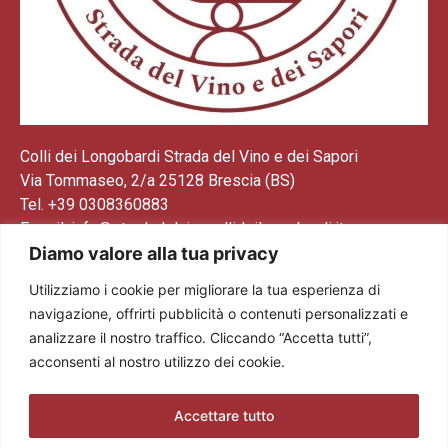
Colli dei Longobardi Strada del Vino e dei Sapori
Via Tommaseo, 2/a 25128 Brescia (BS)
Tel. +39 0308360883
E-mail: info@stradadelvinocollideilongobardi.it
Diamo valore alla tua privacy
Pec: sdvcollideilongobardi@pec.it
Cod. Fisc. e P. IVA 03602300174
Utilizziamo i cookie per migliorare la tua esperienza di
Codice REA: BS521883
navigazione, offrirti pubblicità o contenuti personalizzati e
analizzare il nostro traffico. Cliccando “Accetta tutti”,
acconsenti al nostro utilizzo dei cookie.
Accettare tutto