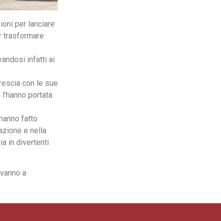
ioni per lanciare
er trasformare
andosi infatti ai
rescia con le sue
o l’hanno portata
hanno fatto
azione e nella
a in divertenti
e vanno a