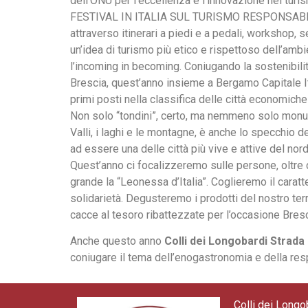
dell’ONU per l‘eccellenza e l’innovazione nel tur
FESTIVAL IN ITALIA SUL TURISMO RESPONSABILE, i
attraverso itinerari a piedi e a pedali, workshop, s
un’idea di turismo più etico e rispettoso dell’ambie
l’incoming in becoming. Coniugando la sostenibilit
Brescia, quest’anno insieme a Bergamo Capitale Ital
primi posti nella classifica delle città economich
Non solo “tondini”, certo, ma nemmeno solo monum
Valli, i laghi e le montagne, è anche lo specchio de
ad essere una delle città più vive e attive del nord 
Quest’anno ci focalizzeremo sulle persone, oltre
grande la “Leonessa d’Italia”. Coglieremo il caratt
solidarietà. Degusteremo i prodotti del nostro terr
cacce al tesoro ribattezzate per l’occasione Bres
Anche questo anno
Colli dei Longobardi Strada 
coniugare il tema dell’enogastronomia e della res
Colli dei Longo