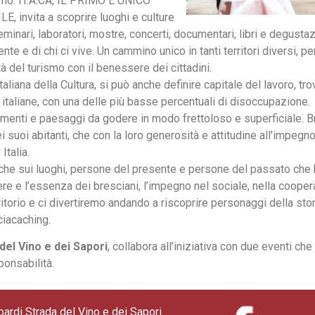
ismo: IT.A.CÀ, IL PRIMO E UNICO
nvita a scoprire luoghi e culture
eminari, laboratori, mostre, concerti, documentari, libri e degustaz
nte e di chi ci vive. Un cammino unico in tanti territori diversi, p
à del turismo con il benessere dei cittadini.
iana della Cultura, si può anche definire capitale del lavoro, trov
e italiane, con una delle più basse percentuali di disoccupazione.
enti e paesaggi da godere in modo frettoloso e superficiale. B
i suoi abitanti, che con la loro generosità e attitudine all’impegn
Italia.
 che sui luoghi, persone del presente e persone del passato che 
ere e l’essenza dei bresciani, l’impegno nel sociale, nella cooper
itorio e ci divertiremo andando a riscoprire personaggi della stori
ciacaching.
del Vino e dei Sapori
, collabora all’iniziativa con due eventi ch
ponsabilità.
bardi Strada del Vino e dei Sapori