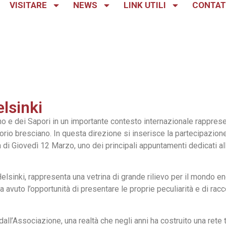
VISITARE
NEWS
LINK UTILI
CONTAT
elsinki
no e dei Sapori in un importante contesto internazionale rappres
torio bresciano. In questa direzione si inserisce la partecipazion
a di Giovedì 12 Marzo, uno dei principali appuntamenti dedicati a
Helsinki, rappresenta una vetrina di grande rilievo per il mondo 
 avuto l’opportunità di presentare le proprie peculiarità e di racco
 dall’Associazione, una realtà che negli anni ha costruito una rete 