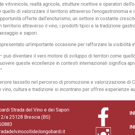
itivinicole, realtà agricole, strutture ricettive e operatori dell’o
quello di valorizzare il territorio attraverso l’enogastronomia e i
opportunità offerte dall’enoturismo, un settore in costante cresci
rritorio attraverso il vino, i prodotti tipici e la tradizione gastron
paesaggio e sapori.
ppresentato un’importante occasione per rafforzare la visibilità i
può diventare il vero motore di sviluppo di territori come quello 
uovere queste eccellenze in contesti internazionali significa apr
”.
iore tassello nel percorso di promozione e valorizzazione di Col
e vino, cultura e tradizione si incontrano per offrire esperienze au
bardi Strada del Vino e dei Sapori
I
2/a 25128 Brescia (BS)
360883
I
radadelvinocollideilongobardi.it