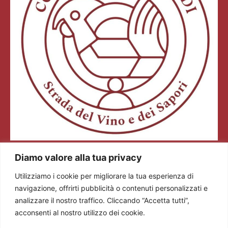
Colli dei Longobardi Strada del Vino e dei Sapori
Diamo valore alla tua privacy
Via Tommaseo, 2/a 25128 Brescia (BS)
Utilizziamo i cookie per migliorare la tua esperienza di
Tel. +39 0308360883
navigazione, offrirti pubblicità o contenuti personalizzati e
E-mail: info@stradadelvinocollideilongobardi.it
analizzare il nostro traffico. Cliccando “Accetta tutti”,
Pec: sdvcollideilongobardi@pec.it
acconsenti al nostro utilizzo dei cookie.
Cod. Fisc. e P. IVA 03602300174