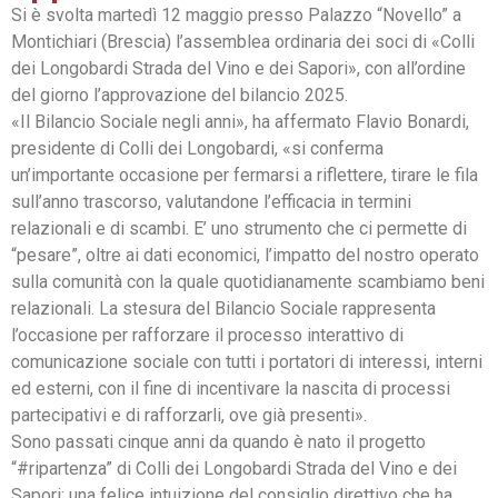
Si è svolta martedì 12 maggio presso Palazzo “Novello” a
Montichiari (Brescia) l’assemblea ordinaria dei soci di «Colli
dei Longobardi Strada del Vino e dei Sapori», con all’ordine
del giorno l’approvazione del bilancio 2025.
«Il Bilancio Sociale negli anni», ha affermato Flavio Bonardi,
presidente di Colli dei Longobardi, «si conferma
un’importante occasione per fermarsi a riflettere, tirare le fila
sull’anno trascorso, valutandone l’efficacia in termini
relazionali e di scambi. E’ uno strumento che ci permette di
“pesare”, oltre ai dati economici, l’impatto del nostro operato
sulla comunità con la quale quotidianamente scambiamo beni
relazionali. La stesura del Bilancio Sociale rappresenta
l’occasione per rafforzare il processo interattivo di
comunicazione sociale con tutti i portatori di interessi, interni
ed esterni, con il fine di incentivare la nascita di processi
partecipativi e di rafforzarli, ove già presenti».
Sono passati cinque anni da quando è nato il progetto
“#ripartenza” di Colli dei Longobardi Strada del Vino e dei
Sapori; una felice intuizione del consiglio direttivo che ha