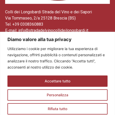
Colli dei Longobardi Strada del Vino e dei Sapori
Via Tommaseo, 2/a 25128 Brescia (BS)
Tel. +39 0308360883
E-mail: info@stradadelvinocollideilongobardi.it
Pec: sdvcollideilongobardi@pec.it
Diamo valore alla tua privacy
Cod. Fisc. e P. IVA 03602300174
Utilizziamo i cookie per migliorare la tua esperienza di
Codice REA: BS521883
navigazione, offrirti pubblicità o contenuti personalizzati e
analizzare il nostro traffico. Cliccando “Accetta tutti”,
acconsenti al nostro utilizzo dei cookie.
Accettare tutto
Personalizza
Rifiuta tutto