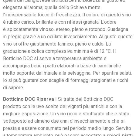
quella del Sangiovese attribuisce morbidezza al gusto ed
eleganza all’aroma; quella dello Schiava mette
l’indispensabile tocco di freschezza. Il colore di questo vino
è rubino carico, brillante e con riflessi granata. L’odore
è spiccatamente vinoso, etereo, pieno e rotondo. Guadagna
in pregio grazie a un oculato invecchiamento. Al gusto questo
vino si offre giustamente tannico, pieno e caldo. La
gradazione alcolica complessiva minima è di 12 °C. Il
Botticino DOC si serve a temperatura ambiente e
accompagna bene i piatti elaborati a base di carni anche
molto saporite: dal maiale alla selvaggina. Per spuntini salati,
lo si può gustare con scaglie di formaggi stagionati e ricchi
di sapore.
Botticino DOC Riserva
| Si tratta del Botticino DOC
prodotto con le uve scelte dei vigneti più antichi e con la
migliore esposizione. Un vino ricco e strutturato che è stato
sottoposto ad almeno due anni d’invecchiamento e che si
presta a essere consumato nel periodo medio lungo. Servito
a temperatura ambiente, può essere accostato a spiedi, piatti