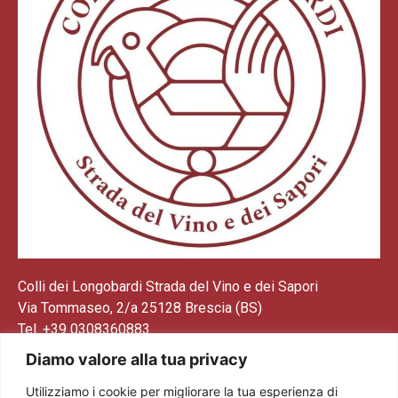
Colli dei Longobardi Strada del Vino e dei Sapori
Via Tommaseo, 2/a 25128 Brescia (BS)
Tel. +39 0308360883
E-mail: info@stradadelvinocollideilongobardi.it
Diamo valore alla tua privacy
Pec: sdvcollideilongobardi@pec.it
Utilizziamo i cookie per migliorare la tua esperienza di
Cod. Fisc. e P. IVA 03602300174