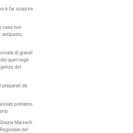
po è far scoprire
to caso non
: antipasto,
 vocata di grandi
 dai quali negli
sigenze del
i preparati da
eressati potranno
orio.
Grazia Marinelli
 Regionale del