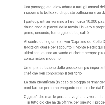
Una passeggiata slow adatta a tutti gli amanti del 
i sapori e le bellezze di questa bellissima area de
I partecipanti arriveranno a fare i circa 10.000 pas
rinunciando ai piaceri della tavola. Un vero e prop
primo, secondo, formaggio, dolce, caffè.
Al centro della giornata i vini “Capriano del Colle
tradizioni qual’è per l’appunto il Monte Netto: qui son
ultimi anni stanno arrivando etichette sempre più 
consumatore moderno.
Un’ampia selezione delle produzioni più importanti
chef che ben conoscono il territorio.
La data identificata (in caso di pioggia si rimande
così fare un percorso enogastronomico che dal Pala
Oggi più che mai le persone vogliono vivere il ter
– in tutto ciò che ha da offrire, per questo il pr