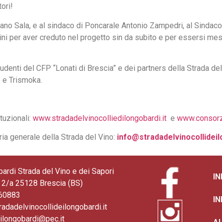
ori!
fano Sala, e al sindaco di Poncarale Antonio Zampedri, al Sindaco
ini per aver creduto nel progetto sin da subito e per essersi mes
udenti del CFP “Lonati di Brescia” e dei partners della Strada de
 e Trismoka.
ituzionali:
www.stradadelvinocolliedilongobardi.it
e
www.consorz
ria generale della Strada del Vino:
info@stradadelvinocollideil
bardi Strada del Vino e dei Sapori
I
2/a 25128 Brescia (BS)
360883
I
radadelvinocollideilongobardi.it
eilongobardi@pec.it