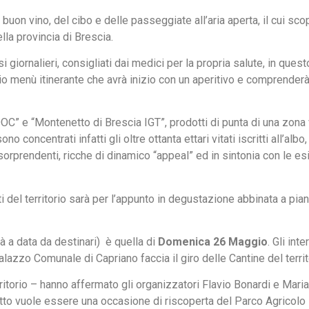
buon vino, del cibo e delle passeggiate all’aria aperta, il cui sco
lla provincia di Brescia.
si giornalieri, consigliati dai medici per la propria salute, in ques
rio menù itinerante che avrà inizio con un aperitivo e comprenderà
 DOC” e “Montenetto di Brescia IGT”, prodotti di punta di una zona
o concentrati infatti gli oltre ottanta ettari vitati iscritti all’albo,
sorprendenti, ricche di dinamico “appeal” ed in sintonia con le e
 del territorio sarà per l’appunto in degustazione abbinata a pian
rà a data da destinari) è quella di
Domenica 26 Maggio
. Gli int
zzo Comunale di Capriano faccia il giro delle Cantine del territ
ritorio – hanno affermato gli organizzatori Flavio Bonardi e Maria
ogetto vuole essere una occasione di riscoperta del Parco Agricolo